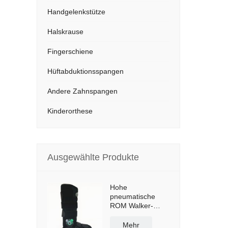
Handgelenkstütze
Halskrause
Fingerschiene
Hüftabduktionsspangen
Andere Zahnspangen
Kinderorthese
Ausgewählte Produkte
Hohe
pneumatische
ROM Walker-
Stiefelstützen mit
rutschfester Sohle
Mehr