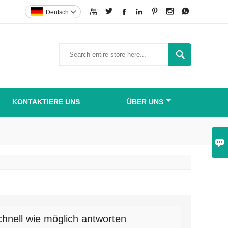







Deutsch


KONTAKTIERE UNS
ÜBER UNS

hnell wie möglich antworten