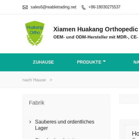

sales6@reabletrading.net
+86-18030275537

Xiamen Huakang Orthopedic 
OEM- und ODM-Hersteller mit MDR-, CE- 
ZUHAUSE
PRODUKTE
N
nach Hause
>
Fabrik
Sauberes und ordentliches

Lager
Ho