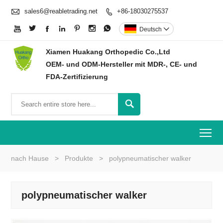

sales6@reabletrading.net
+86-18030275537








Deutsch

Xiamen Huakang Orthopedic Co.,Ltd
OEM- und ODM-Hersteller mit MDR-, CE- und
FDA-Zertifizierung

To
nach Hause
>
Produkte
>
polypneumatischer walker
polypneumatischer walker