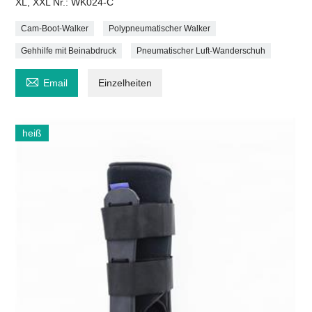
XL, XXL Nr.: WK024-C
Cam-Boot-Walker
Polypneumatischer Walker
Gehhilfe mit Beinabdruck
Pneumatischer Luft-Wanderschuh

Email
Einzelheiten
heiß