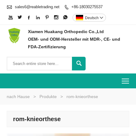

sales6@reabletrading.net
+86-18030275537








Deutsch

Xiamen Huakang Orthopedic Co.,Ltd
OEM- und ODM-Hersteller mit MDR-, CE- und
FDA-Zertifizierung

To
nach Hause
>
Produkte
>
rom-knieorthese
rom-knieorthese