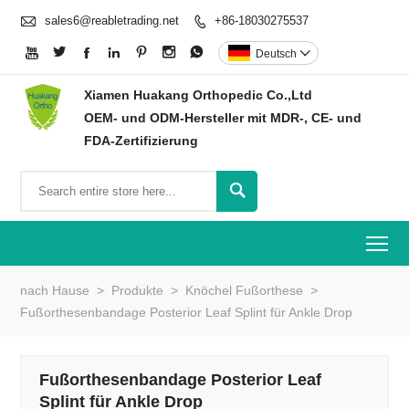

sales6@reabletrading.net
+86-18030275537








Deutsch

Xiamen Huakang Orthopedic Co.,Ltd
OEM- und ODM-Hersteller mit MDR-, CE- und
FDA-Zertifizierung

To
nach Hause
>
Produkte
>
Knöchel Fußorthese
>
Fußorthesenbandage Posterior Leaf Splint für Ankle Drop
Fußorthesenbandage Posterior Leaf
Splint für Ankle Drop