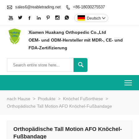

sales6@reabletrading.net
+86-18030275537








Deutsch

Xiamen Huakang Orthopedic Co.,Ltd
OEM- und ODM-Hersteller mit MDR-, CE- und
FDA-Zertifizierung

To
nach Hause
>
Produkte
>
Knöchel Fußorthese
>
Orthopädische Tall Motion AFO Knöchel-Fußbandage
Orthopädische Tall Motion AFO Knöchel-
Fußbandage