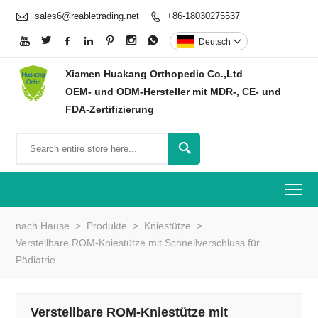

sales6@reabletrading.net
+86-18030275537








Deutsch

Xiamen Huakang Orthopedic Co.,Ltd
OEM- und ODM-Hersteller mit MDR-, CE- und
FDA-Zertifizierung

To
nach Hause
>
Produkte
>
Kniestütze
>
Verstellbare ROM-Kniestütze mit Schnellverschluss für
Pädiatrie
Verstellbare ROM-Kniestütze mit