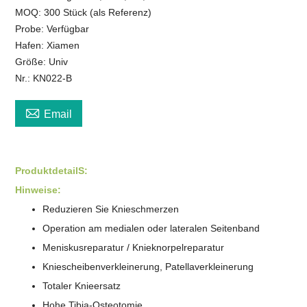
MOQ: 300 Stück (als Referenz)
Probe: Verfügbar
Hafen: Xiamen
Größe: Univ
Nr.: KN022-B

Email
Produktdetail
S
:
Hinweise:
Reduzieren Sie Knieschmerzen
Operation am medialen oder lateralen Seitenband
Meniskusreparatur / Knieknorpelreparatur
Kniescheibenverkleinerung, Patellaverkleinerung
Totaler Knieersatz
Hohe Tibia-Osteotomie