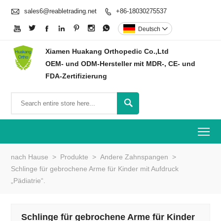

sales6@reabletrading.net
+86-18030275537








Deutsch

Xiamen Huakang Orthopedic Co.,Ltd
OEM- und ODM-Hersteller mit MDR-, CE- und
FDA-Zertifizierung

To
nach Hause
>
Produkte
>
Andere Zahnspangen
>
Schlinge für gebrochene Arme für Kinder mit Aufdruck
„Pädiatrie“.
Schlinge für gebrochene Arme für Kinder