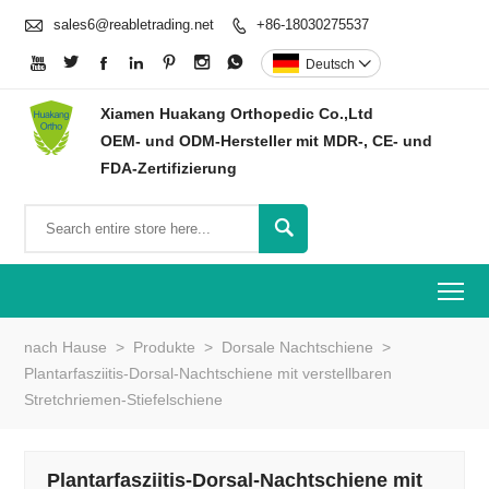

sales6@reabletrading.net
+86-18030275537








Deutsch

Xiamen Huakang Orthopedic Co.,Ltd
OEM- und ODM-Hersteller mit MDR-, CE- und
FDA-Zertifizierung

To
nach Hause
>
Produkte
>
Dorsale Nachtschiene
>
Plantarfasziitis-Dorsal-Nachtschiene mit verstellbaren
Stretchriemen-Stiefelschiene
Plantarfasziitis-Dorsal-Nachtschiene mit